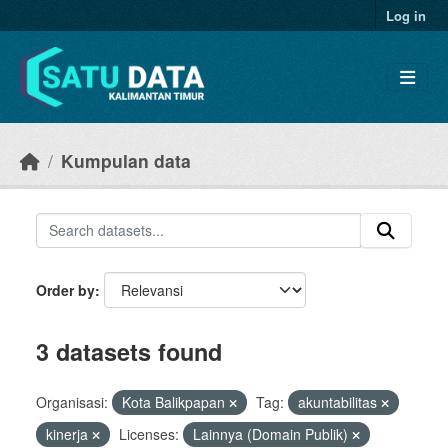
Skip to main content
Log in
Kumpulan data
Order by
3 datasets found
Organisasi:
Kota Balikpapan
Tag:
akuntabilitas
kinerja
Licenses:
Lainnya (Domain Publik)