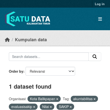
Skip to main content
Log in
Kumpulan data
Order by
1 dataset found
Organisasi:
Kota Balikpapan
Tag:
akuntabilitas
evaluasisakip
Nilai
SAKIP