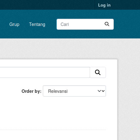
Log in
Grup
Tentang
Order by