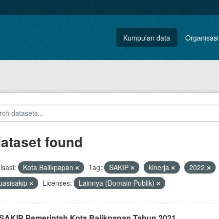
Kumpulan data
Organisasi
dataset found
sasi:
Kota Balikpapan
Tag:
SAKIP
kinerja
2022
uasisakip
Licenses:
Lainnya (Domain Publik)
i SAKIP Pemerintah Kota Balikpapan Tahun 2021