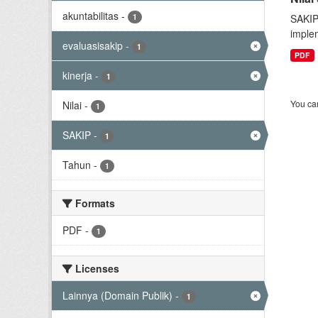
akuntabilitas
-
1
SAKIP
implem
evaluasisakip
-
1
PDF
kinerja
-
1
You can
Nilai
-
1
SAKIP
-
1
Tahun
-
1
Formats
PDF
-
1
Licenses
Lainnya (Domain Publik)
-
1