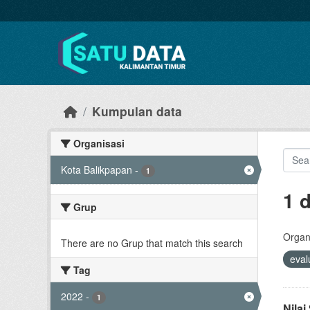
Skip to main content
Kumpulan data
Organisasi
Kota Balikpapan
-
1
1 
Grup
Organi
There are no Grup that match this search
eval
Tag
2022
-
1
Nila