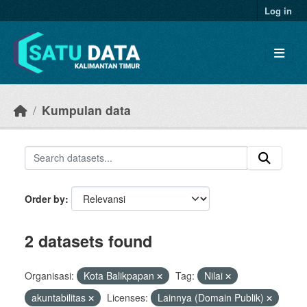
Skip to main content
Log in
Kumpulan data
Order by
2 datasets found
Organisasi:
Kota Balikpapan
Tag:
Nilai
akuntabilitas
Licenses:
Lainnya (Domain Publik)