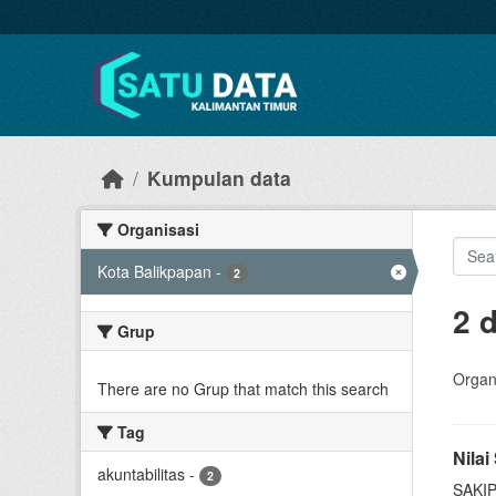
Skip to main content
Kumpulan data
Organisasi
Kota Balikpapan
-
2
2 
Grup
Organi
There are no Grup that match this search
Tag
Nila
akuntabilitas
-
2
SAKIP