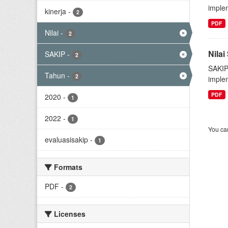
implem
kinerja
-
2
PDF
Nilai
-
2
Nila
SAKIP
-
2
SAKIP
Tahun
-
2
implem
PDF
2020
-
1
2022
-
1
You can
evaluasisakip
-
1
Formats
PDF
-
2
Licenses