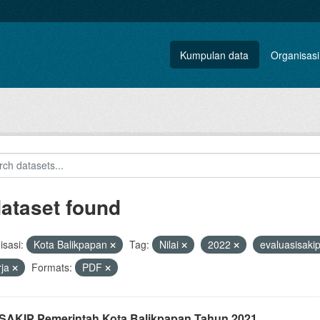
Kumpulan data
Organisasi
dataset found
sasi:
Kota Balikpapan
Tag:
Nilai
2022
evaluasisaki
rja
Formats:
PDF
i SAKIP Pemerintah Kota Balikpapan Tahun 2021