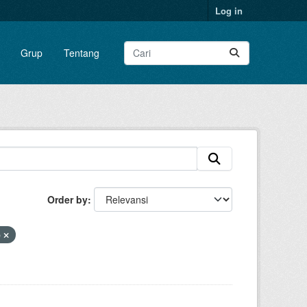
Log in
Grup
Tentang
Order by
p