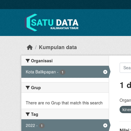
Skip to main content
Kumpulan data
Organisasi
Kota Balikpapan
-
1
1 
Grup
Organi
There are no Grup that match this search
kine
Tag
2022
-
1
Nila