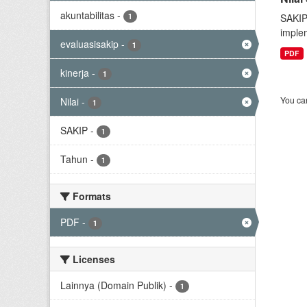
akuntabilitas
-
1
SAKIP
implem
evaluasisakip
-
1
PDF
kinerja
-
1
You can
Nilai
-
1
SAKIP
-
1
Tahun
-
1
Formats
PDF
-
1
Licenses
Lainnya (Domain Publik)
-
1