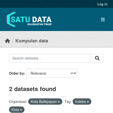
Skip to main content
Log in
Kumpulan data
Order by
2 datasets found
Organisasi:
Kota Balikpapan
Tag:
Indeks
Kota