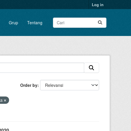
Log in
Grup
Tentang
Order by
ks
2020