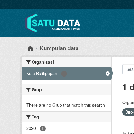
Skip to main content
Kumpulan data
Organisasi
Kota Balikpapan
-
1
1 
Grup
Organi
There are no Grup that match this search
Biro
Tag
2020
-
1
Inde