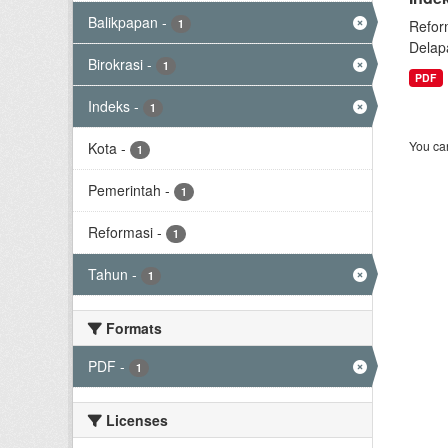
Balikpapan
-
1
Refor
Delap
Birokrasi
-
1
PDF
Indeks
-
1
You can
Kota
-
1
Pemerintah
-
1
Reformasi
-
1
Tahun
-
1
Formats
PDF
-
1
Licenses