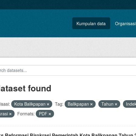
Kumpulan data
Organisasi
dataset found
sasi:
Kota Balikpapan
Tag:
Balikpapan
Tahun
Inde
krasi
Formats:
PDF
ks Reformasi Birokrasi Pemerintah Kota Balikpapan Tahun 