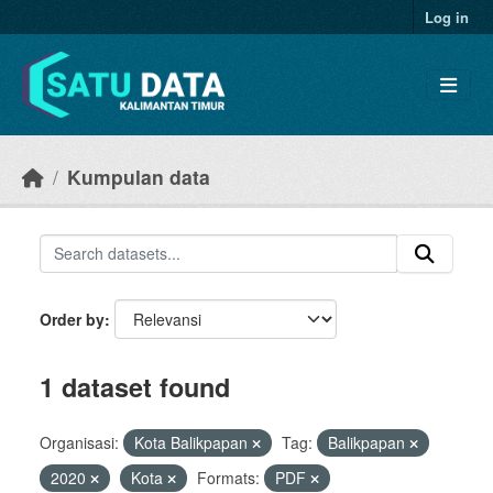
Skip to main content
Log in
Kumpulan data
Order by
1 dataset found
Organisasi:
Kota Balikpapan
Tag:
Balikpapan
2020
Kota
Formats:
PDF