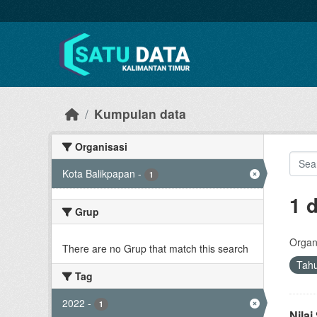
Skip to main content
Kumpulan data
Organisasi
Kota Balikpapan
-
1
1 
Grup
Organi
There are no Grup that match this search
Tah
Tag
2022
-
1
Nila