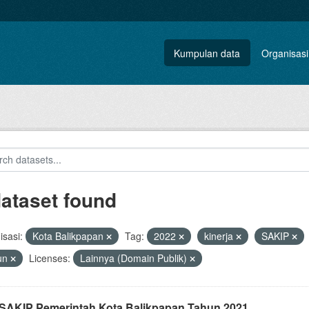
Kumpulan data
Organisasi
dataset found
sasi:
Kota Balikpapan
Tag:
2022
kinerja
SAKIP
un
Licenses:
Lainnya (Domain Publik)
i SAKIP Pemerintah Kota Balikpapan Tahun 2021