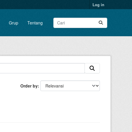
Log in
Grup
Tentang
Order by