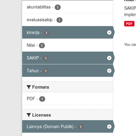
akuntabilitas
-
1
SAKIP
implem
evaluasisakip
-
1
PDF
kinerja
-
1
You can
Nilai
-
1
SAKIP
-
1
Tahun
-
1
Formats
PDF
-
1
Licenses
Lainnya (Domain Publik)
-
1