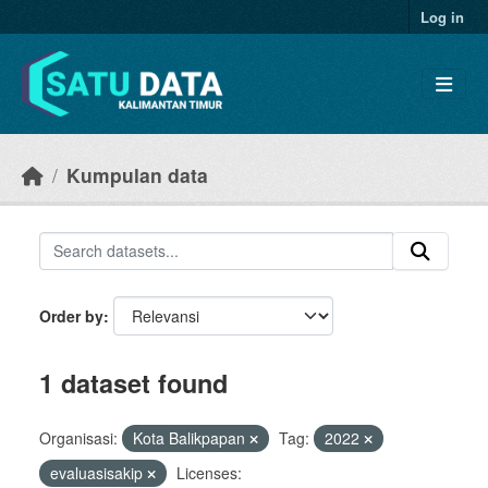
Skip to main content
Log in
Kumpulan data
Order by
1 dataset found
Organisasi:
Kota Balikpapan
Tag:
2022
evaluasisakip
Licenses: