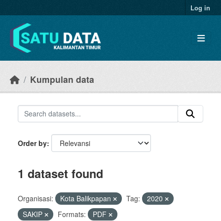
Skip to main content
Log in
Kumpulan data
Order by
1 dataset found
Organisasi:
Kota Balikpapan
Tag:
2020
SAKIP
Formats:
PDF