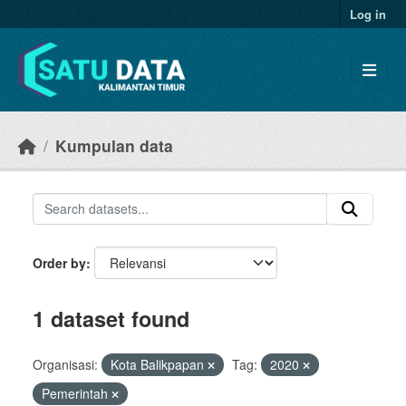
Skip to main content
Log in
Kumpulan data
Order by
1 dataset found
Organisasi:
Kota Balikpapan
Tag:
2020
Pemerintah