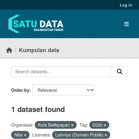
Skip to main content
Log in
Kumpulan data
Order by
1 dataset found
Organisasi:
Kota Balikpapan
Tag:
2020
Nilai
Licenses:
Lainnya (Domain Publik)