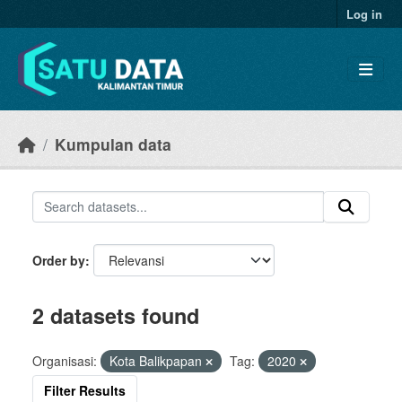
Skip to main content
Log in
Kumpulan data
Order by
2 datasets found
Organisasi:
Kota Balikpapan
Tag:
2020
Filter Results