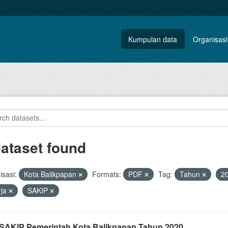
Kumpulan data
Organisasi
dataset found
sasi:
Kota Balikpapan
Formats:
PDF
Tag:
Tahun
2
rja
SAKIP
i SAKIP Pemerintah Kota Balikpapan Tahun 2020