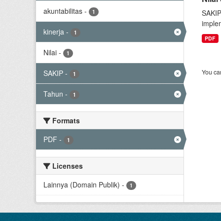
akuntabilitas
-
1
SAKIP
implem
kinerja
-
1
PDF
Nilai
-
1
You can
SAKIP
-
1
Tahun
-
1
Formats
PDF
-
1
Licenses
Lainnya (Domain Publik)
-
1