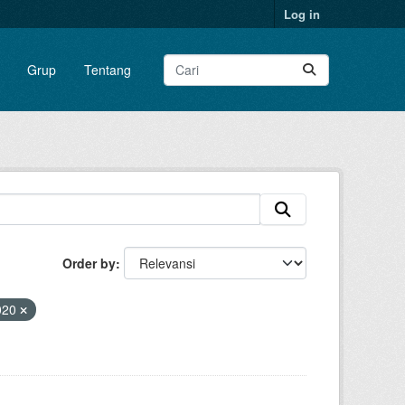
Log in
Grup
Tentang
Order by
020