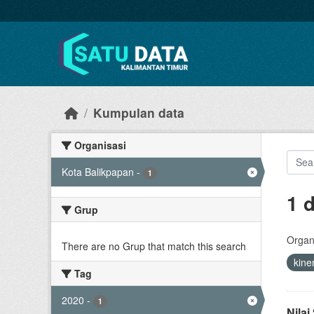
Skip to main content
Kumpulan data
Organisasi
Kota Balikpapan
-
1
1 
Grup
Organi
There are no Grup that match this search
kine
Tag
2020
-
1
Nila