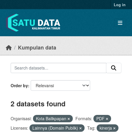
Skip to main content
Log in
Kumpulan data
Order by
2 datasets found
Organisasi:
Kota Balikpapan
Formats:
PDF
Licenses:
Lainnya (Domain Publik)
Tag:
kinerja