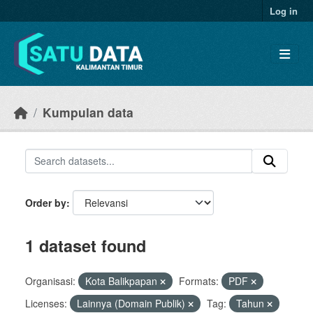
Skip to main content
Log in
Kumpulan data
Order by
1 dataset found
Organisasi:
Kota Balikpapan
Formats:
PDF
Licenses:
Lainnya (Domain Publik)
Tag:
Tahun