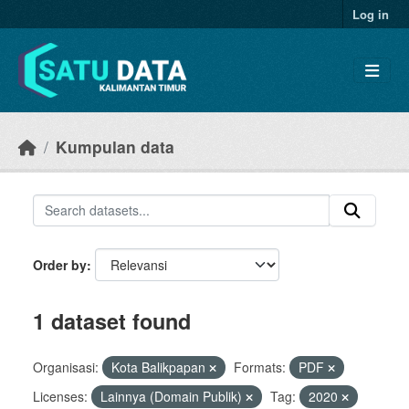
Skip to main content
Log in
Kumpulan data
Order by
1 dataset found
Organisasi:
Kota Balikpapan
Formats:
PDF
Licenses:
Lainnya (Domain Publik)
Tag:
2020