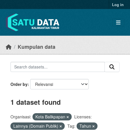
Skip to main content
Log in
Kumpulan data
Order by
1 dataset found
Organisasi:
Kota Balikpapan
Licenses:
Lainnya (Domain Publik)
Tag:
Tahun