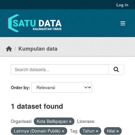
Skip to main content
Log in
Kumpulan data
Order by
1 dataset found
Organisasi:
Kota Balikpapan
Licenses:
Lainnya (Domain Publik)
Tag:
Tahun
Nilai