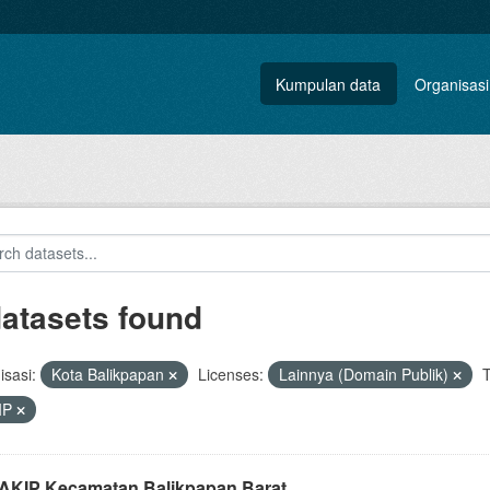
Kumpulan data
Organisasi
datasets found
sasi:
Kota Balikpapan
Licenses:
Lainnya (Domain Publik)
T
IP
i AKIP Kecamatan Balikpapan Barat