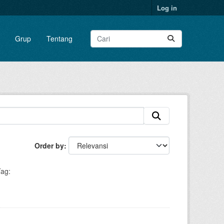
Log in
Grup
Tentang
Order by
ag: