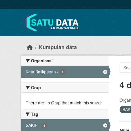
Skip to main content
Kumpulan data
Organisasi
Kota Balikpapan
-
4
4 
Grup
Organi
There are no Grup that match this search
SAK
Tag
SAKIP
-
4
Nila