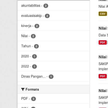
akuntabilitas
-
2
Nilai
CSV
evaluasisakip
-
2
kinerja
-
2
Nila
Data 
Nilai
-
2
PDF
Tahun
-
2
2020
-
Nila
1
SAKIP
2022
-
1
implem
Dinas Pangan...
-
PDF
1
Formats
Nila
SAKIP
PDF
-
3
implem