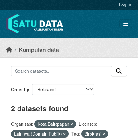
Skip to main content
Log in
Kumpulan data
Order by
2 datasets found
Organisasi:
Kota Balikpapan
Licenses:
Lainnya (Domain Publik)
Tag:
Birokrasi