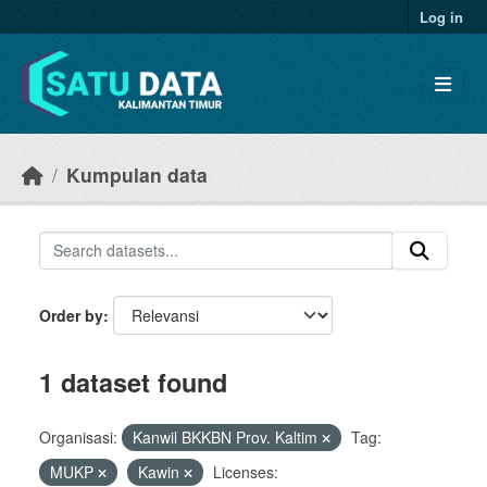
Skip to main content
Log in
Kumpulan data
Order by
1 dataset found
Organisasi:
Kanwil BKKBN Prov. Kaltim
Tag:
MUKP
Kawin
Licenses: