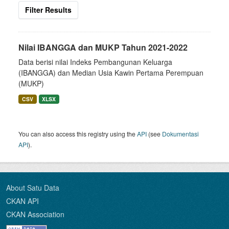
Filter Results
Nilai IBANGGA dan MUKP Tahun 2021-2022
Data berisi nilai Indeks Pembangunan Keluarga
(IBANGGA) dan Median Usia Kawin Pertama Perempuan
(MUKP)
CSV
XLSX
You can also access this registry using the
API
(see
Dokumentasi
API
).
About Satu Data
CKAN API
CKAN Association