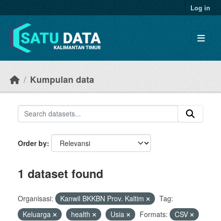
Skip to main content
Log in
Kumpulan data
Order by
1 dataset found
Organisasi:
Kanwil BKKBN Prov. Kaltim
Tag:
Keluarga
health
Usia
Formats:
CSV