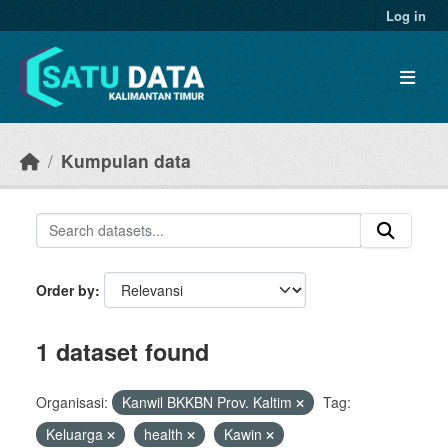
Skip to main content
Log in
Kumpulan data
Order by
1 dataset found
Organisasi:
Kanwil BKKBN Prov. Kaltim
Tag:
Keluarga
health
Kawin