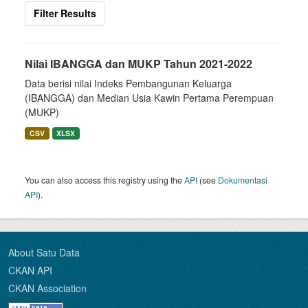
Filter Results
Nilai IBANGGA dan MUKP Tahun 2021-2022
Data berisi nilai Indeks Pembangunan Keluarga
(IBANGGA) dan Median Usia Kawin Pertama Perempuan
(MUKP)
CSV
XLSX
You can also access this registry using the
API
(see
Dokumentasi
API
).
About Satu Data
CKAN API
CKAN Association