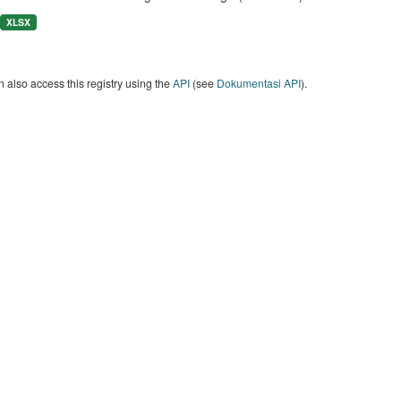
XLSX
 also access this registry using the
API
(see
Dokumentasi API
).