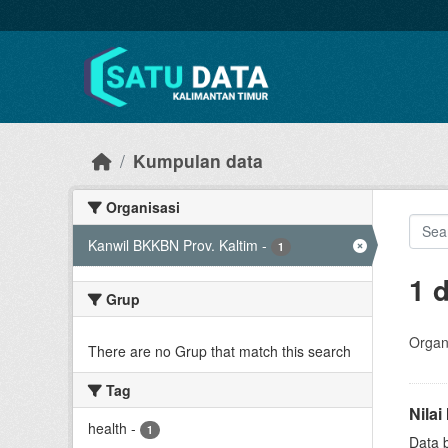
Skip to main content
Kumpulan data
Organisasi
Kanwil BKKBN Prov. Kaltim
-
1
1 
Grup
Organi
There are no Grup that match this search
Tag
Nila
health
-
1
Data 