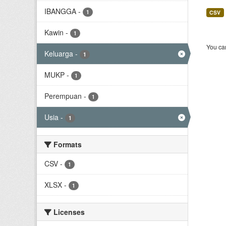
IBANGGA
-
1
CSV
Kawin
-
1
You can
Keluarga
-
1
MUKP
-
1
Perempuan
-
1
Usia
-
1
Formats
CSV
-
1
XLSX
-
1
Licenses