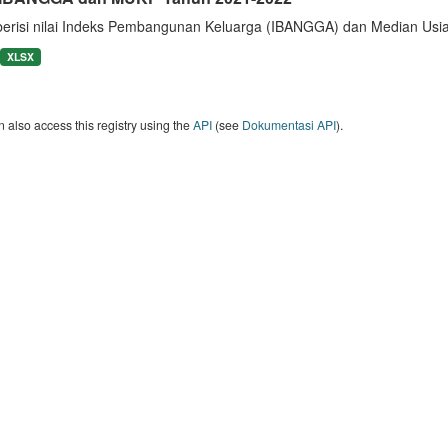
berisi nilai Indeks Pembangunan Keluarga (IBANGGA) dan Median U
XLSX
 also access this registry using the
API
(see
Dokumentasi API
).