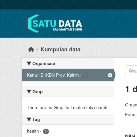
Skip to main content
Kumpulan data
Organisasi
Kanwil BKKBN Prov. Kaltim
-
1
1 
Grup
Organi
There are no Grup that match this search
Forma
Tag
health
-
1
Nila