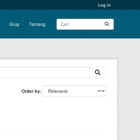
Log in
Grup
Tentang
Order by