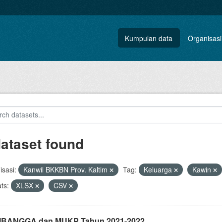
Kumpulan data
Organisasi
dataset found
sasi:
Kanwil BKKBN Prov. Kaltim
Tag:
Keluarga
Kawin
ts:
XLSX
CSV
i IBANGGA dan MUKP Tahun 2021-2022