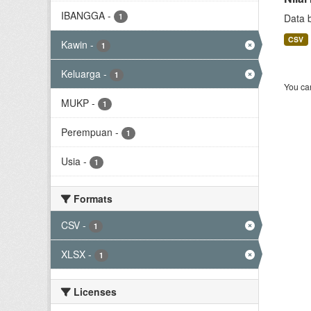
IBANGGA
-
1
Data 
CSV
Kawin
-
1
Keluarga
-
1
You can
MUKP
-
1
Perempuan
-
1
Usia
-
1
Formats
CSV
-
1
XLSX
-
1
Licenses