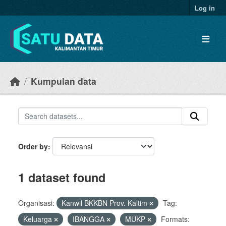
Skip to main content
Log in
Kumpulan data
Order by
1 dataset found
Organisasi:
Kanwil BKKBN Prov. Kaltim
Tag:
Keluarga
IBANGGA
MUKP
Formats: