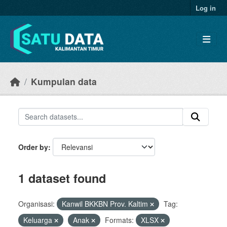
Skip to main content
Log in
Kumpulan data
Order by
1 dataset found
Organisasi:
Kanwil BKKBN Prov. Kaltim
Tag:
Keluarga
Anak
Formats:
XLSX