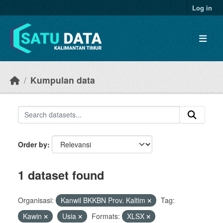
Skip to main content
Log in
Kumpulan data
Order by
1 dataset found
Organisasi:
Kanwil BKKBN Prov. Kaltim
Tag:
Kawin
Usia
Formats:
XLSX