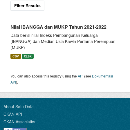
Filter Results
Nilai IBANGGA dan MUKP Tahun 2021-2022
Data berisi nilai Indeks Pembangunan Keluarga
(IBANGGA) dan Median Usia Kawin Pertama Perempuan
(MUKP)
CSV
XLSX
You can also access this registry using the
API
(see
Dokumentasi
API
).
About Satu Data
CKAN API
CKAN Association