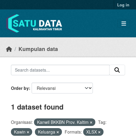
Skip to main content
Log in
Kumpulan data
Order by
1 dataset found
Organisasi:
Kanwil BKKBN Prov. Kaltim
Tag:
Kawin
Keluarga
Formats:
XLSX