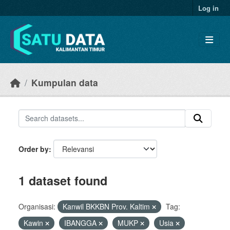
Skip to main content
Log in
Kumpulan data
Order by
1 dataset found
Organisasi:
Kanwil BKKBN Prov. Kaltim
Tag:
Kawin
IBANGGA
MUKP
Usia