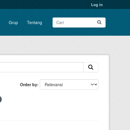
Log in
Grup
Tentang
Order by