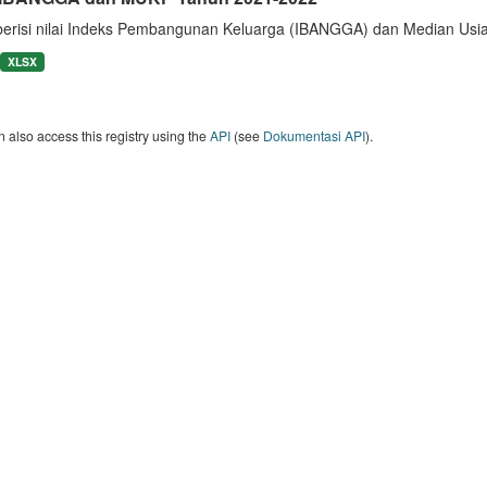
berisi nilai Indeks Pembangunan Keluarga (IBANGGA) dan Median U
XLSX
 also access this registry using the
API
(see
Dokumentasi API
).