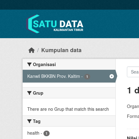
Skip to main content
Kumpulan data
Organisasi
Kanwil BKKBN Prov. Kaltim
-
1
1 
Grup
Organi
There are no Grup that match this search
Forma
Tag
health
-
1
Nila