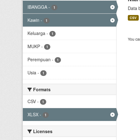
IBANGGA
-
1
Data 
CSV
Kawin
-
1
Keluarga
-
1
You can
MUKP
-
1
Perempuan
-
1
Usia
-
1
Formats
CSV
-
1
XLSX
-
1
Licenses