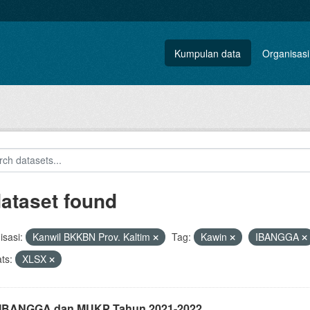
Kumpulan data
Organisasi
dataset found
sasi:
Kanwil BKKBN Prov. Kaltim
Tag:
Kawin
IBANGGA
ts:
XLSX
i IBANGGA dan MUKP Tahun 2021-2022