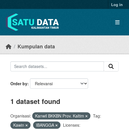
Skip to main content
Log in
Kumpulan data
Order by
1 dataset found
Organisasi:
Kanwil BKKBN Prov. Kaltim
Tag:
Kawin
IBANGGA
Licenses: