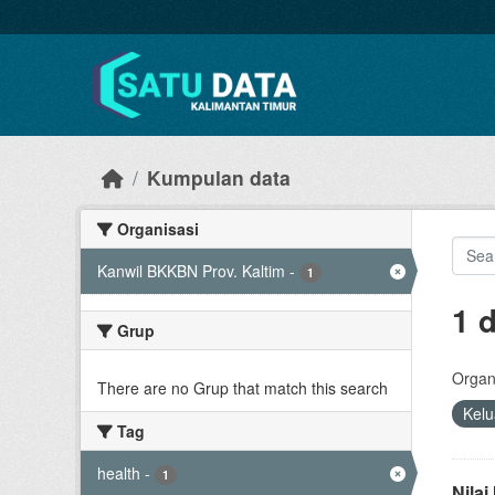
Skip to main content
Kumpulan data
Organisasi
Kanwil BKKBN Prov. Kaltim
-
1
1 
Grup
Organi
There are no Grup that match this search
Kel
Tag
health
-
1
Nila