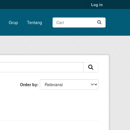
Log in
Grup
Tentang
Order by