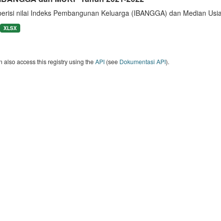
berisi nilai Indeks Pembangunan Keluarga (IBANGGA) dan Median U
XLSX
 also access this registry using the
API
(see
Dokumentasi API
).