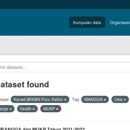
Kumpulan data
Organisasi
dataset found
sasi:
Kanwil BKKBN Prov. Kaltim
Tag:
IBANGGA
Usia
uarga
health
MUKP
i IBANGGA dan MUKP Tahun 2021-2022