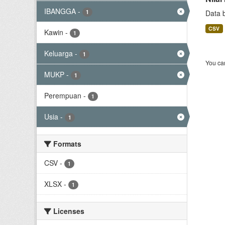
IBANGGA
-
1
Data 
CSV
Kawin
-
1
Keluarga
-
1
You can
MUKP
-
1
Perempuan
-
1
Usia
-
1
Formats
CSV
-
1
XLSX
-
1
Licenses