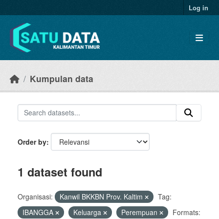
Skip to main content
Log in
Kumpulan data
Order by
1 dataset found
Organisasi:
Kanwil BKKBN Prov. Kaltim
Tag:
IBANGGA
Keluarga
Perempuan
Formats: