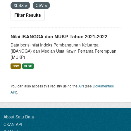
XLSX
CSV
Filter Results
Nilai IBANGGA dan MUKP Tahun 2021-2022
Data berisi nilai Indeks Pembangunan Keluarga
(IBANGGA) dan Median Usia Kawin Pertama Perempuan
(MUKP)
CSV
XLSX
You can also access this registry using the
API
(see
Dokumentasi
API
).
About Satu Data
CKAN API