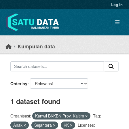
Skip to main content
Log in
Kumpulan data
Order by
1 dataset found
Organisasi:
Kanwil BKKBN Prov. Kaltim
Tag:
Anak
Sejahtera
KK
Licenses: