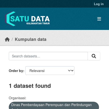
Skip to main content
Log in
Kumpulan data
Order by
1 dataset found
Organisasi:
Dinas Pemberdayaan Perempuan dan Perlindungan