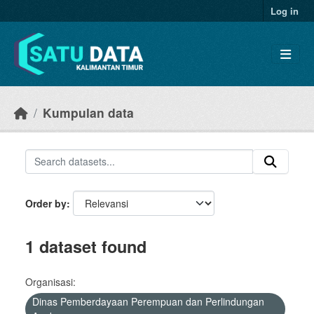
Skip to main content
Log in
Kumpulan data
Order by
1 dataset found
Organisasi:
Dinas Pemberdayaan Perempuan dan Perlindungan