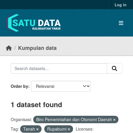
Skip to main content
Log in
Kumpulan data
Order by
1 dataset found
Organisasi:
Biro Pemerintahan dan Otonomi Daerah
Tag:
Tanah
Rupabumi
Licenses: