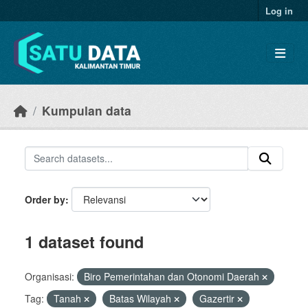
Skip to main content
Log in
Kumpulan data
Order by
1 dataset found
Organisasi:
Biro Pemerintahan dan Otonomi Daerah
Tag:
Tanah
Batas Wilayah
Gazertir