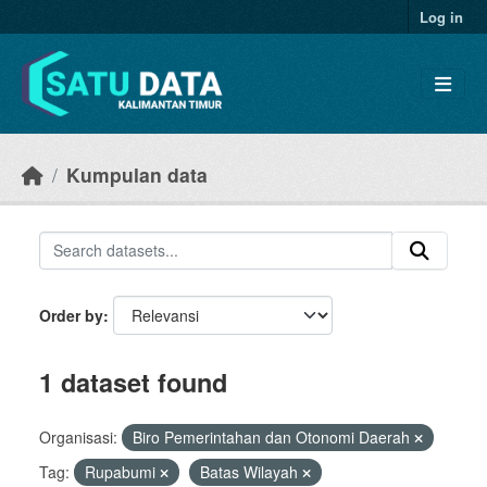
Skip to main content
Log in
Kumpulan data
Order by
1 dataset found
Organisasi:
Biro Pemerintahan dan Otonomi Daerah
Tag:
Rupabumi
Batas Wilayah