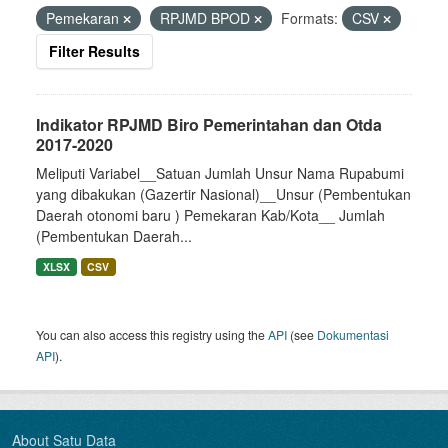
Pemekaran
RPJMD BPOD
Formats:
CSV
Filter Results
Indikator RPJMD Biro Pemerintahan dan Otda
2017-2020
Meliputi Variabel__Satuan Jumlah Unsur Nama Rupabumi
yang dibakukan (Gazertir Nasional)__Unsur (Pembentukan
Daerah otonomi baru ) Pemekaran Kab/Kota__ Jumlah
(Pembentukan Daerah...
XLSX
CSV
You can also access this registry using the
API
(see
Dokumentasi
API
).
About Satu Data