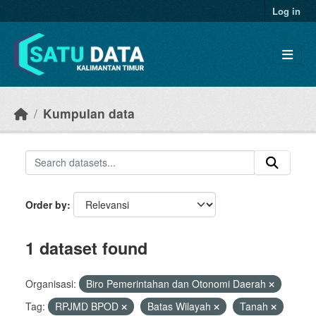
Skip to main content
Log in
Kumpulan data
Order by
1 dataset found
Organisasi:
Biro Pemerintahan dan Otonomi Daerah
Tag:
RPJMD BPOD
Batas Wilayah
Tanah