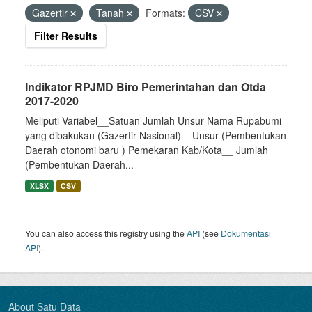
Gazertir
Tanah
Formats:
CSV
Filter Results
Indikator RPJMD Biro Pemerintahan dan Otda
2017-2020
Meliputi Variabel__Satuan Jumlah Unsur Nama Rupabumi
yang dibakukan (Gazertir Nasional)__Unsur (Pembentukan
Daerah otonomi baru ) Pemekaran Kab/Kota__ Jumlah
(Pembentukan Daerah...
XLSX
CSV
You can also access this registry using the
API
(see
Dokumentasi
API
).
About Satu Data