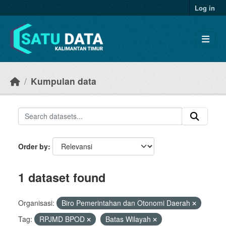
Skip to main content
Log in
Kumpulan data
Order by
1 dataset found
Organisasi:
Biro Pemerintahan dan Otonomi Daerah
Tag:
RPJMD BPOD
Batas Wilayah