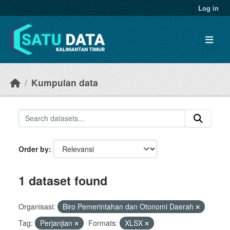
Skip to main content
Log in
Kumpulan data
Order by
1 dataset found
Organisasi:
Biro Pemerintahan dan Otonomi Daerah
Tag:
Perjanjian
Formats:
XLSX