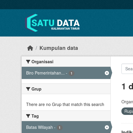
Skip to main content
Kumpulan data
Organisasi
Biro Pemerintahan...
-
1
1 
Grup
Organi
There are no Grup that match this search
Rup
Tag
Batas Wilayah
-
1
Indi