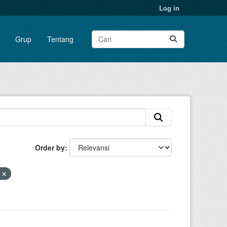
Log in
Grup
Tentang
Order by
n