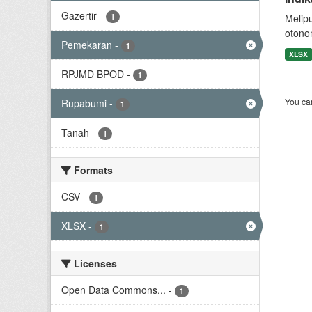
Gazertir
-
1
Melip
otono
Pemekaran
-
1
XLSX
RPJMD BPOD
-
1
You can
Rupabumi
-
1
Tanah
-
1
Formats
CSV
-
1
XLSX
-
1
Licenses
Open Data Commons...
-
1