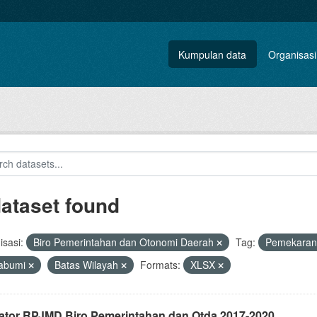
Kumpulan data
Organisasi
dataset found
sasi:
Biro Pemerintahan dan Otonomi Daerah
Tag:
Pemekara
abumi
Batas Wilayah
Formats:
XLSX
kator RPJMD Biro Pemerintahan dan Otda 2017-2020