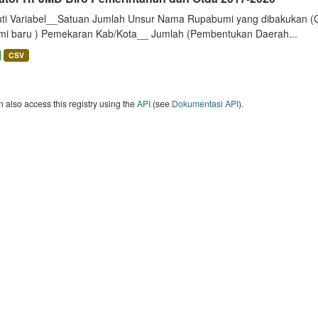
uti Variabel__Satuan Jumlah Unsur Nama Rupabumi yang dibakukan (
mi baru ) Pemekaran Kab/Kota__ Jumlah (Pembentukan Daerah...
CSV
 also access this registry using the
API
(see
Dokumentasi API
).