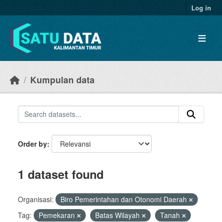
Skip to main content
Log in
Kumpulan data
Order by
1 dataset found
Organisasi:
Biro Pemerintahan dan Otonomi Daerah
Tag:
Pemekaran
Batas Wilayah
Tanah