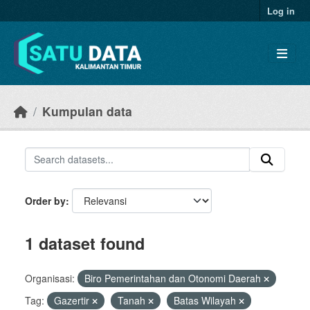
Skip to main content
Log in
Kumpulan data
Order by
1 dataset found
Organisasi:
Biro Pemerintahan dan Otonomi Daerah
Tag:
Gazertir
Tanah
Batas Wilayah